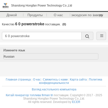
Shandong Hongfan Power Technology Co.,Ltd
Домой
Продукты
О нас
экскурсия по заводу
>>
6 0 powerstroke
Качество
поставщик.
(0)
Измените язык
Russian
Главная страница
|
О нас
|
Свяжитесь с нами
|
Карта сайта
|
Политика
конфиденциальности
Взгляд настольного компьютера
Китай генератор топлива firman tri
поставщик. Copyright © 2017 - 2025
Shandong Hongfan Power Technology Co.,Ltd.
All rights reserved. Developed by
ECER