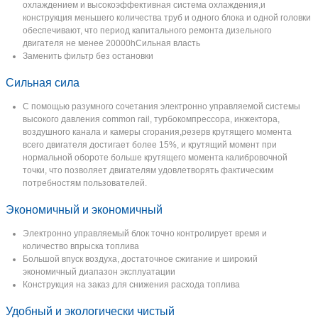
охлаждением и высокоэффективная система охлаждения,и
конструкция меньшего количества труб и одного блока и одной головки
обеспечивают, что период капитального ремонта дизельного
двигателя не менее 20000hСильная власть
Заменить фильтр без остановки
Сильная сила
С помощью разумного сочетания электронно управляемой системы
высокого давления common rail, турбокомпрессора, инжектора,
воздушного канала и камеры сгорания,резерв крутящего момента
всего двигателя достигает более 15%, и крутящий момент при
Оставьте сообщение
нормальной обороте больше крутящего момента калибровочной
точки, что позволяет двигателям удовлетворять фактическим
Мы скоро тебе перезвоним!
потребностям пользователей.
Экономичный и экономичный
Электронно управляемый блок точно контролирует время и
количество впрыска топлива
Большой впуск воздуха, достаточное сжигание и широкий
экономичный диапазон эксплуатации
Конструкция на заказ для снижения расхода топлива
Удобный и экологически чистый