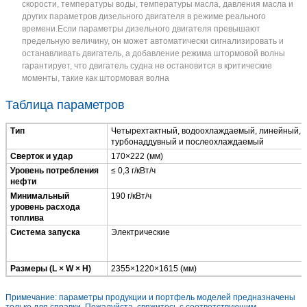
скорости, температуры воды, температуры масла, давления масла и
других параметров дизельного двигателя в режиме реального
времени.Если параметры дизельного двигателя превышают
предельную величину, он может автоматически сигнализировать и
останавливать двигатель, а добавление режима штормовой волны
гарантирует, что двигатель судна не остановится в критические
моменты, такие как штормовая волна
Таблица параметров
Тип
Четырехтактный, водоохлаждаемый, линейный,
турбонаддувный и послеохлаждаемый
Сверток и удар
170×222 (мм)
Уровень потребления
≤ 0,3 г/кВт/ч
нефти
Минимальный
190 г/кВт/ч
уровень расхода
топлива
Система запуска
Электрические
Размеры (L × W × H)
2355×1220×1615 (мм)
Примечание: параметры продукции и портфель моделей предназначены
только для справки. Пожалуйста, свяжитесь с соответствующим