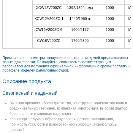
XCW12V200ZC
1392/1894 года
1000
Мо
XCW12V200ZC-1
1440/1960 гг.
1000
Мо
CW16V200ZC-6
1600/2177
1000
Мо
CW16V200ZC
1760/2395
1000
Мо
Примечание: параметры продукции и портфель моделей предназначены
только для справки. Пожалуйста, свяжитесь с соответствующим
персоналом для получения официальной информации о сроках поставки и
портфеле моделей рыболовных судов.
Описание продукта
Безопасный и надежный
Высокая прочность блока двигателя, конструкция коленчатого вала и
соединительных стержней, компактная конструкция, высокий фактор
безопасности и хорошая надежность
Краншафт получает обработку поверхностного закаливания,
прочность усталости и износостойкость хороши, а срок службы
длинный