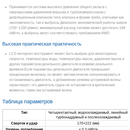
Принимается система высокого давления общего рельса с
сверхвысоким давлением впрыска и турбокомпрессором с
дефляционным клапаном типа клапана в форме гриба, учитывая как
экономичность, так и выбросы.Диапазон экономической работы широк
(700~1200 р/мин), минимальный расход топлива может достигать 188
г/кВт•ч, а выбросы могут соответствовать требованиям ИМО
Высокая практическая практичность
Отправить
LCD интернет-инструмент может быть выбран для мониторинга
скорости, температуры воды, температуры масла, давления масла и
других параметров дизельного двигателя в режиме реального
времени.Если параметры дизельного двигателя превышают
предельную величину, он может автоматически сигнализировать и
останавливать двигатель, а добавление режима штормовой волны
гарантирует, что двигатель судна не остановится в критические
моменты, такие как штормовая волна
Таблица параметров
Тип
Четырехтактный, водоохлаждаемый, линейный,
турбонаддувный и послеохлаждаемый
Сверток и удар
170×222 (мм)
Уровень потребления
≤ 0,3 г/кВт/ч