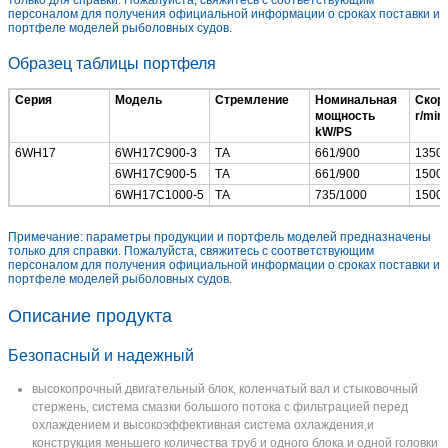
персоналом для получения официальной информации о сроках поставки и
портфеле моделей рыболовных судов.
Образец таблицы портфеля
Серия
Модель
Стремление
Номинальная
Скор
мощность
r/min
kW/PS
6WH17
6WH17C900-3
ТА
661/900
1350
6WH17C900-5
ТА
661/900
1500
6WH17C1000-5
ТА
735/1000
1500
Примечание: параметры продукции и портфель моделей предназначены
только для справки. Пожалуйста, свяжитесь с соответствующим
персоналом для получения официальной информации о сроках поставки и
портфеле моделей рыболовных судов.
Описание продукта
Безопасный и надежный
высокопрочный двигательный блок, коленчатый вал и стыковочный
стержень, система смазки большого потока с фильтрацией перед
охлаждением и высокоэффективная система охлаждения,и
конструкция меньшего количества труб и одного блока и одной головки