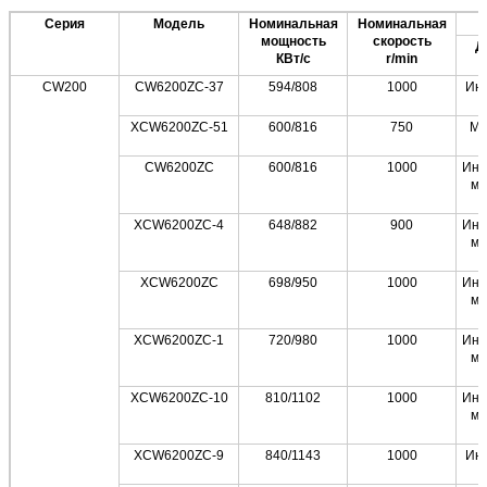
Серия
Модель
Номинальная
Номинальная
мощность
скорость
Д
КВт/с
r/min
CW200
CW6200ZC-37
594/808
1000
Ин
XCW6200ZC-51
600/816
750
Мо
CW6200ZC
600/816
1000
Инт
мо
XCW6200ZC-4
648/882
900
Инт
мо
XCW6200ZC
698/950
1000
Инт
мо
XCW6200ZC-1
720/980
1000
Инт
мо
XCW6200ZC-10
810/1102
1000
Инт
мо
XCW6200ZC-9
840/1143
1000
Ин