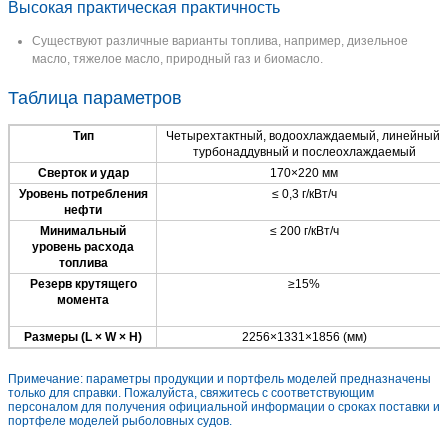
Высокая практическая практичность
Существуют различные варианты топлива, например, дизельное
масло, тяжелое масло, природный газ и биомасло.
Таблица параметров
Тип
Четырехтактный, водоохлаждаемый, линейный,
турбонаддувный и послеохлаждаемый
Сверток и удар
170×220 мм
Уровень потребления
≤ 0,3 г/кВт/ч
нефти
Минимальный
≤ 200 г/кВт/ч
уровень расхода
топлива
Резерв крутящего
≥15%
момента
Размеры (L × W × H)
2256×1331×1856 (мм)
Примечание: параметры продукции и портфель моделей предназначены
только для справки. Пожалуйста, свяжитесь с соответствующим
персоналом для получения официальной информации о сроках поставки и
портфеле моделей рыболовных судов.