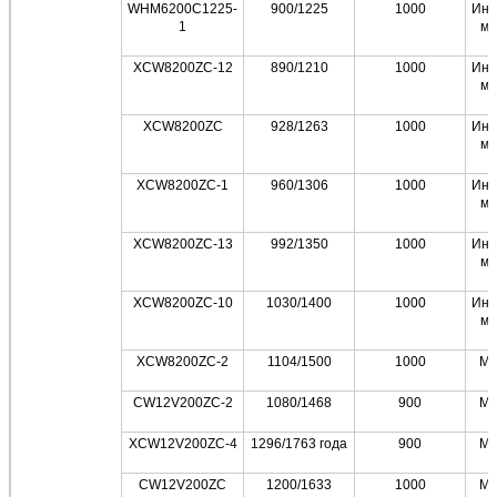
WHM6200C1225-
900/1225
1000
Инт
1
мо
XCW8200ZC-12
890/1210
1000
Инт
мо
XCW8200ZC
928/1263
1000
Инт
мо
XCW8200ZC-1
960/1306
1000
Инт
мо
XCW8200ZC-13
992/1350
1000
Инт
мо
XCW8200ZC-10
1030/1400
1000
Инт
мо
XCW8200ZC-2
1104/1500
1000
Мо
CW12V200ZC-2
1080/1468
900
Мо
XCW12V200ZC-4
1296/1763 года
900
Мо
CW12V200ZC
1200/1633
1000
Мо