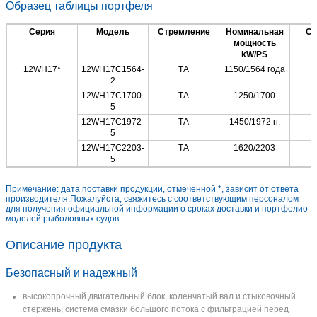
Образец таблицы портфеля
Серия
Модель
Стремление
Номинальная
Ск
мощность
kW/PS
12WH17*
12WH17C1564-
ТА
1150/1564 года
2
12WH17C1700-
ТА
1250/1700
5
12WH17C1972-
ТА
1450/1972 гг.
5
12WH17C2203-
ТА
1620/2203
5
Примечание: дата поставки продукции, отмеченной *, зависит от ответа
производителя.Пожалуйста, свяжитесь с соответствующим персоналом
для получения официальной информации о сроках доставки и портфолио
моделей рыболовных судов.
Описание продукта
Безопасный и надежный
высокопрочный двигательный блок, коленчатый вал и стыковочный
стержень, система смазки большого потока с фильтрацией перед