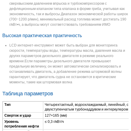
сверхвысоким давлением впрыска и турбокомпрессором с
дефляционным клапаном типа клапана в форме гриба, учитывая как
экономичность, так и выбросы.Диапазон экономической работы широк
(700~1200 р/мин), минимальный расход топлива может достигать 190
г/кВт•ч, а выбросы могут соответствовать требованиям ИМО
Высокая практическая практичность
LCD интернет-инструмент может быть выбран для мониторинга
скорости, температуры воды, температуры масла, давления масла и
других параметров дизельного двигателя в режиме реального
времени.Если параметры дизельного двигателя превышают
предельную величину, он может автоматически сигнализировать и
останавливать двигатель, а добавление режима штормовой волны
гарантирует, что двигатель судна не остановится в критические
моменты, такие как штормовая волна
Таблица параметров
Тип
Четырехтактный, водоохлаждаемый, линейный, с
двухступенчатым турбонаддувом и интеркулером
Сверток и удар
127×165 (мм)
Уровень
≤ 0,3 г/кВт/ч
потребления нефти