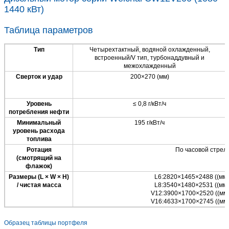
1440 кВт)
Таблица параметров
Тип
Четырехтактный, водяной охлажденный,
встроенный/V тип, турбонаддувный и
межохлажденный
Сверток и удар
200×270 (мм)
Уровень
≤ 0,8 г/кВт/ч
потребления нефти
Минимальный
195 г/кВт/ч
уровень расхода
топлива
Ротация
По часовой стрел
(смотрящий на
флажок)
Размеры (L × W × H)
L6:2820×1465×2488 ((мм) 
/ чистая масса
L8:3540×1480×2531 ((мм) 
V12:3900×1700×2520 ((мм) 
V16:4633×1700×2745 ((мм) 
Образец таблицы портфеля