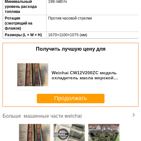
Минимальный
198 г/кВт/ч
уровень расхода
топлива
Ротация
Против часовой стрелки
(смотрящий на
флажок)
Размеры (L × W × H)
1670×1100×1075 (мм)
Получить лучшую цену для
Weichai CW12V200ZC модель
охладитель масла морской
дизельный двигатель
Поставщик запасных частей
Продолжать
машинные части weichai
Больше