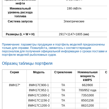
нефти
Минимальный
190 г/кВт/ч
уровень расхода
топлива
Система запуска
Электрические
Размеры (L × W × H)
2917×1147×1805 (мм)
Примечание: параметры продукции и портфель моделей предназначены
только для справки. Пожалуйста, свяжитесь с соответствующим
персоналом для получения официальной информации о сроках поставки и
портфеле моделей рыболовных судов.
Образец таблицы портфеля
Серия
Модель
Стремление
Номинальная
Ск
мощность
kW/PS
8WH17*
8WH17C900-1
ТА
662/900
8WH17C952-1
ТА
700/952 года
8WH17C1000-2
ТА
735/1000
8WH17C1156-2
ТА
850/1156
8WH17C1200-3
ТА
882/1200