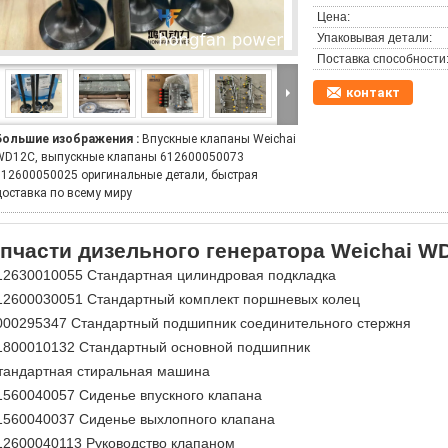
Цена:
Упаковывая детали:
Поставка способности
контакт
Большие изображения :
Впускные клапаны Weichai
WD12C, выпускные клапаны 612600050073
612600050025 оригинальные детали, быстрая
доставка по всему миру
пчасти дизельного генератора Weichai W
12630010055 Стандартная цилиндровая подкладка
12600030051 Стандартный комплект поршневых колец
000295347 Стандартный подшипник соединительного стержня
1800010132 Стандартный основной подшипник
тандартная стиральная машина
1560040057 Сиденье впускного клапана
1560040037 Сиденье выхлопного клапана
12600040113 Руководство клапаном