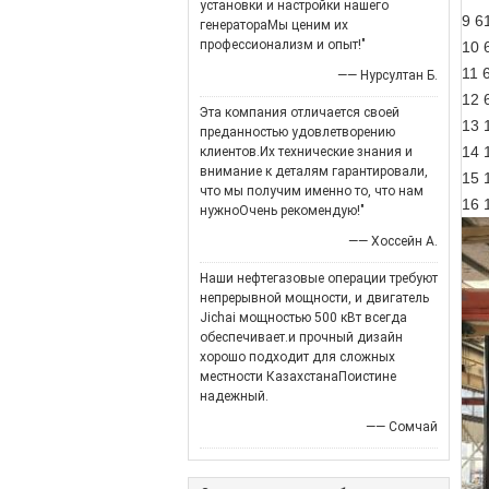
установки и настройки нашего
9 6
генератораМы ценим их
профессионализм и опыт!"
10 
11 
—— Нурсултан Б.
12 
Эта компания отличается своей
13 
преданностью удовлетворению
14 
клиентов.Их технические знания и
внимание к деталям гарантировали,
15 
что мы получим именно то, что нам
16 
нужноОчень рекомендую!"
—— Хоссейн А.
Наши нефтегазовые операции требуют
непрерывной мощности, и двигатель
Jichai мощностью 500 кВт всегда
обеспечивает.и прочный дизайн
хорошо подходит для сложных
местности КазахстанаПоистине
надежный.
—— Сомчай