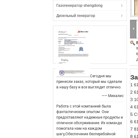
Газогенератор shengdong
Дизельный генератор
За
Сегодня мы
принесли заказ, который мы сделали
1 6
в нашу базу и все выглядит отлично.
2 6
—— Микалис
3 1
Работа с этой компанией была
4 6
фантастическим опытом. Они
5 С
предоставляют надежные продукты и
6 6
отличное обслуживание. Их команда
помогала нам на каждом
7 8
шагу,Обеспечение бесперебойной
8 6