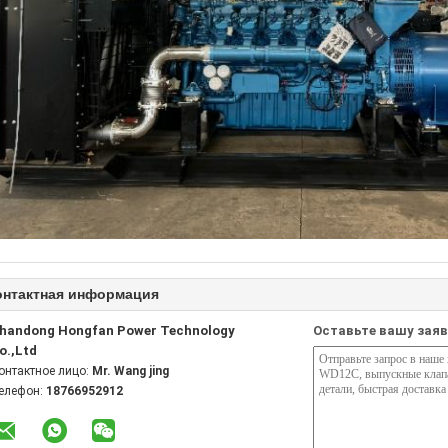
онтактная информация
handong Hongfan Power Technology
Оставьте вашу заяв
o.,Ltd
онтактное лицо:
Mr. Wang jing
елефон:
18766952912