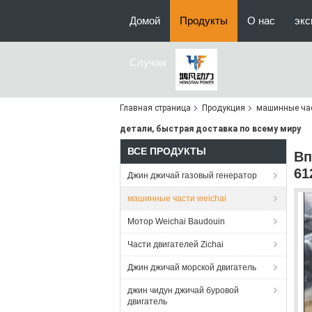
Домой
Продукты
О нас
экс
Случаи
Главная страница
Продукция
машинные час
детали, быстрая доставка по всему миру
ВСЕ ПРОДУКТЫ
Вп
61
Джин джичай газовый генератор
машинные части weichai
Мотор Weichai Baudouin
Части двигателей Zichai
Джин джичай морской двигатель
джин чидун джичай буровой
двигатель