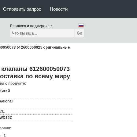
Отправить запрос
Новости
Продажа и поддержка：
Go
00050073 612600050025 оригинальные
 клапаны 612600050073
оставка по всему миру
я о продукте:
Китай
weichai
CE
WD12C
ловия:
:
1