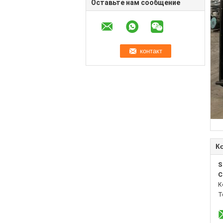
Оставьте нам сообщение
К
S
C
К
Т