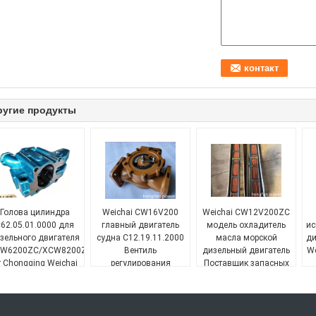
ругие продукты
Голова цилиндра
Weichai CW16V200
Weichai CW12V200ZC
62.05.01.0000 для
главный двигатель
модель охладитель
ис
зельного двигателя
судна C12.19.11.2000
масла морской
ди
W6200ZC/XCW8200ZC
Вентиль
дизельный двигатель
We
т Chongqing Weichai
регулирования
Поставщик запасных
температуры масла
частей