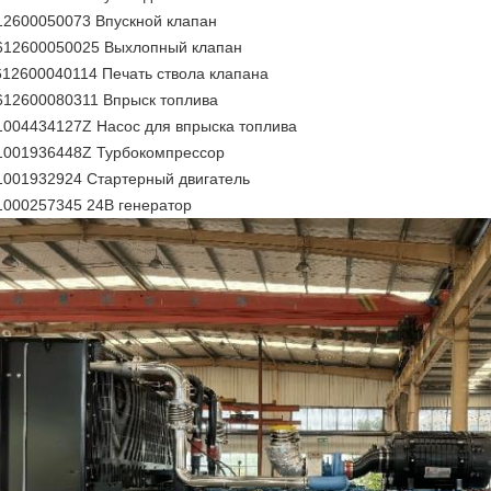
12600050073 Впускной клапан
612600050025 Выхлопный клапан
612600040114 Печать ствола клапана
612600080311 Впрыск топлива
1004434127Z Насос для впрыска топлива
1001936448Z Турбокомпрессор
1001932924 Стартерный двигатель
1000257345 24В генератор