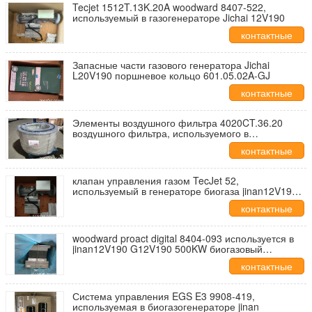
Tecjet 1512T.13K.20A woodward 8407-522,
используемый в газогенераторе Jichai 12V190
контактные
данные
Запасные части газового генератора Jichai
L20V190 поршневое кольцо 601.05.02A-GJ
контактные
данные
Элементы воздушного фильтра 4020CT.36.20
воздушного фильтра, используемого в
газопоршневом двигателе jichai 2MW L20V190
контактные
1MW H16V190.
данные
клапан управления газом TecJet 52,
используемый в генераторе биогаза jinan12V190
G12V190 мощностью 500 kW
контактные
данные
woodward proact digital 8404-093 используется в
jinan12V190 G12V190 500KW биогазовый
генератор
контактные
данные
Система управления EGS E3 9908-419,
используемая в биогазогенераторе jinan