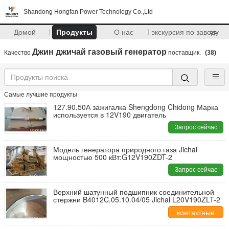
Shandong Hongfan Power Technology Co.,Ltd
Домой
Продукты
О нас
экскурсия по заводу
>>
Джин джичай газовый генератор
Качество
поставщик.
(38)
Самые лучшие продукты
127.90.50А зажигалка Shengdong Chidong Марка
используется в 12V190 двигатель
Запрос сейчас
Модель генератора природного газа Jichai
мощностью 500 кВт:G12V190ZDT-2
Запрос сейчас
Верхний шатунный подшипник соединительной
стержни B4012C.05.10.04/05 Jichai L20V190ZLT-2
контактные
данные