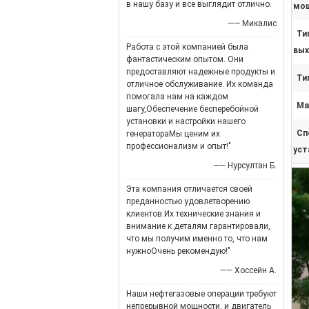
в нашу базу и все выглядит отлично.
мощ
—— Микалис
Ти
Работа с этой компанией была
вых
фантастическим опытом. Они
предоставляют надежные продукты и
Ти
отличное обслуживание. Их команда
помогала нам на каждом
Ма
шагу,Обеспечение бесперебойной
установки и настройки нашего
Сп
генератораМы ценим их
профессионализм и опыт!"
уст
—— Нурсултан Б.
Эта компания отличается своей
преданностью удовлетворению
клиентов.Их технические знания и
внимание к деталям гарантировали,
что мы получим именно то, что нам
нужноОчень рекомендую!"
—— Хоссейн А.
Наши нефтегазовые операции требуют
непрерывной мощности, и двигатель