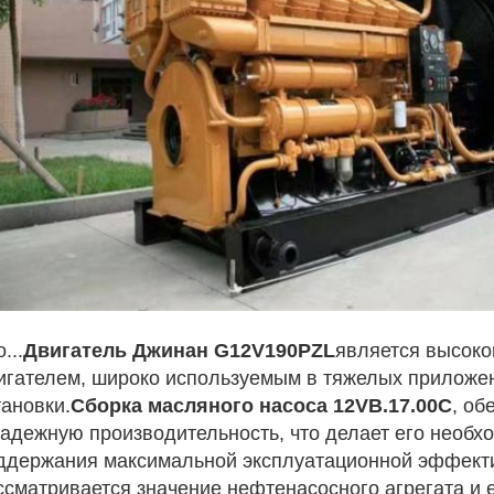
...
Двигатель Джинан G12V190PZL
является высок
игателем, широко используемым в тяжелых приложен
тановки.
Сборка масляного насоса 12VB.17.00C
, об
надежную производительность, что делает его необх
ддержания максимальной эксплуатационной эффекти
ссматривается значение нефтенасосного агрегата и 