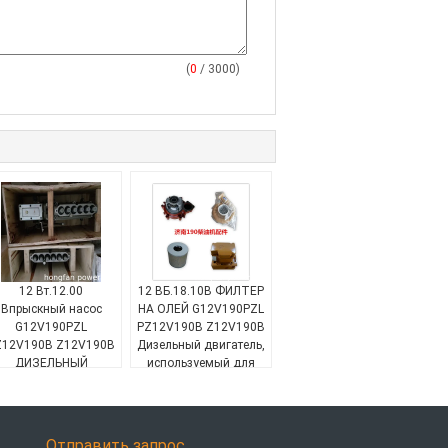
(
0
/ 3000)
12 Вт.12.00
12 ВБ.18.10B ФИЛТЕР
Впрыскный насос
НА ОЛЕЙ G12V190PZL
G12V190PZL
PZ12V190B Z12V190B
TERPILLAR
Z12V190B Z12V190B
Дизельный двигатель,
ДИЗЕЛЬНЫЙ
используемый для
ДИЗЕЛЬНЫЙ ДРУГ,
бурения нефти марки
используемый для
JINAN Дизельный
урения нефти, марки
двигатель CHIDONG
JINAN ДИЗЕЛЬНЫЙ
JICHAI
Отправить запрос