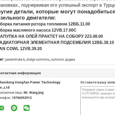
тановках., подчеркивая его успешный экспорт в Турц
угие детали, которые могут понадобитьс
зельного двигателя:
Сборка питания ротора топливом 12ВБ.11.00
Сборка масляного насоса 12VB.17.00C
НАПУПКА НА ОЛЕЙ ПРАКТЕТ НА СОБОРУ 223.48.00
РАДИАТОРНАЯ ЭЛЕМЕНТНАЯ ПОДСЕМБЛИЯ 12ВБ.38.10
FAN COWL 12VB.39.20
,
,
ег:
powerstroke 6
dodge cummins
cummins доджа
онтактная информация
handong Hongfan Power Technology
Оставьте вашу заяв
o.,Ltd
онтактное лицо:
Mr. Wang jing
елефон:
18766952912