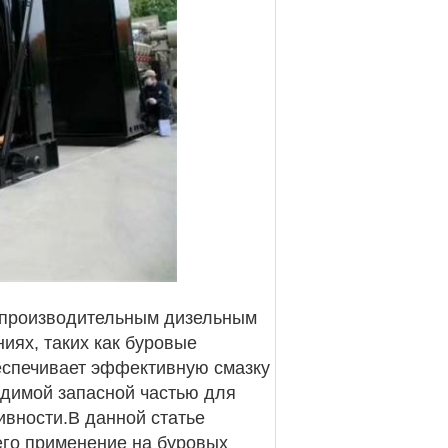
опроизводительным дизельным
иях, таких как буровые
еспечивает эффективную смазку
одимой запасной частью для
вности.В данной статье
его применение на буровых