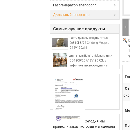
Газогенератор shengdong
Дизельный генератор
Самые лучшие продукты
Части дизельного двигателя
Co810f-3/22 Chidong Модель
G12V190zl-3
двигатель jichai chidong марки
CO1200/20 A12V190PZL в
нефтяном месторождении и
нефтедобыче
Гл
Ст
сис
Мо
Сегодня мы
По
принесли заказ, который мы сделали