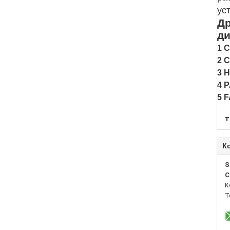
ус
Др
ди
1 
2 
3 
4 
5 
т
К
S
C
К
Т