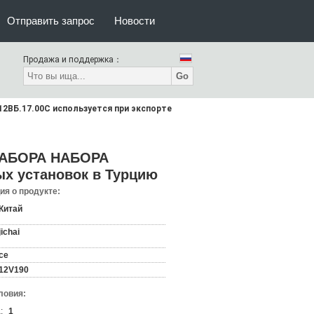
Отправить запрос
Новости
Продажа и поддержка：
Go
2ВБ.17.00C используется при экспорте
 НАБОРА НАБОРА
ых установок в Турцию
я о продукте:
Китай
jichai
ce
12V190
ловия:
:
1