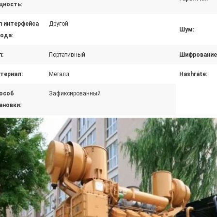
ность:
п интерфейса
Другой
Шум:
ода:
п:
Портативный
Шифрование
териал:
Металл
Hashrate:
особ
Зафиксированный
ановки: