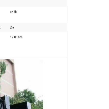
85db
:
Да
12.8Th/s