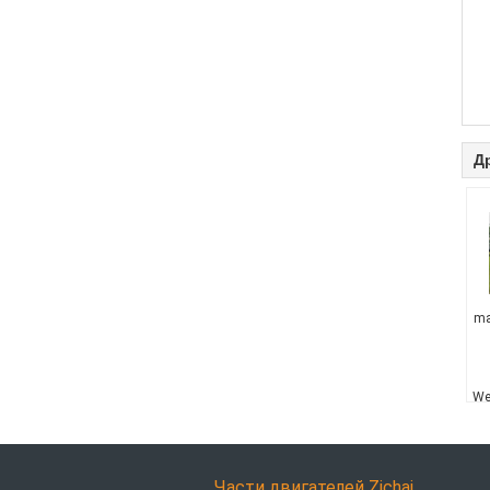
Д
ma
We
Части двигателей Zichai