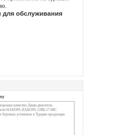
ию.
я для обслуживания
ку