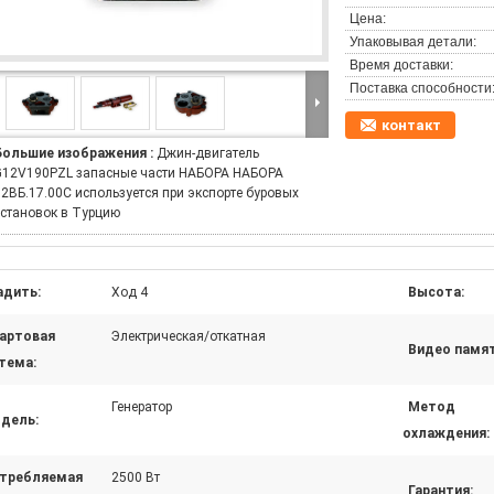
Цена:
Упаковывая детали:
Время доставки:
Поставка способности
контакт
Большие изображения :
Джин-двигатель
G12V190PZL запасные части НАБОРА НАБОРА
12ВБ.17.00C используется при экспорте буровых
установок в Турцию
адить:
Ход 4
Высота:
артовая
Электрическая/откатная
Видео памят
тема:
Генератор
Метод
дель:
охлаждения:
требляемая
2500 Вт
Гарантия: