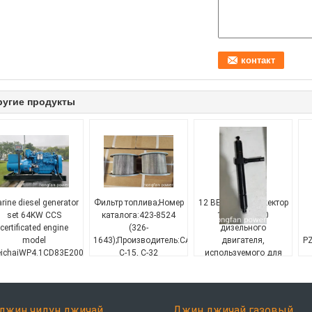
ругие продукты
rine diesel generator
Фильтр топлива;Номер
12 ВБ.16.00E инжектор
set 64KW CCS
каталога:423-8524
12V190 8190
certificated engine
(326-
дизельного
model
1643);Производитель:CATERPILLAR;Оборудование:CA
двигателя,
P
ichaiWP4.1CD83E200
C-15, C-32
используемого для
МОТОР;Материал:Бумага,
бурения нефти
сталь,ТИП:СТРЕБНАЯ
ОЧЕСТВЕННОСТЬ
б
джин чидун джичай
Джин джичай газовый