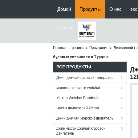
Домой
Продукты
О нас
экс
Случаи
Главная страница
Продукция
Дизельный ге
буровых установок в Турцию
ВСЕ ПРОДУКТЫ
Дж
12
Джин джичай газовый генератор
машинные части weichai
Мотор Weichai Baudouin
Части двигателей Zichai
Джин джичай морской двигатель
джин чидун джичай буровой
двигатель