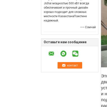
Jichai мощностью 500 кВт всегда
обеспечивает.и прочный дизайн
хорошо подходит для сложных
местности КазахстанаПоистине
надежный.
—— Сомчай
Оставьте нам сообщение
Это
дв
ус
и 
по
ра