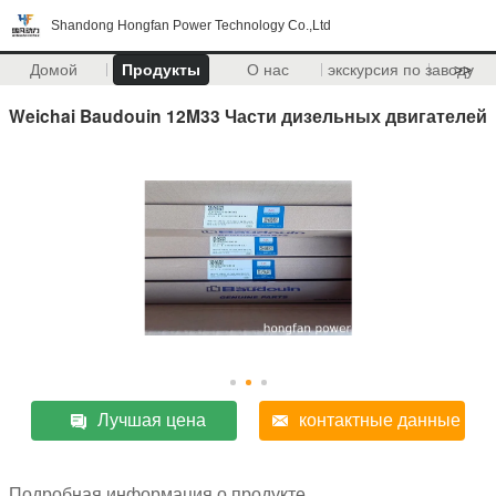
Shandong Hongfan Power Technology Co.,Ltd
Домой
Продукты
О нас
экскурсия по заводу
>>
Weichai Baudouin 12M33 Части дизельных двигателей
Лучшая цена
контактные данные
Подробная информация о продукте