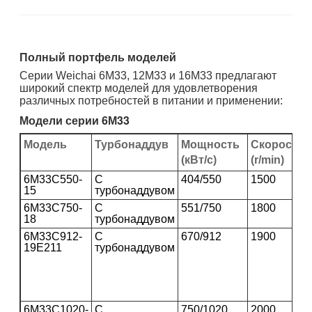
Полный портфель моделей
Серии Weichai 6M33, 12M33 и 16M33 предлагают
широкий спектр моделей для удовлетворения
различных потребностей в питании и применении:
Модели серии 6М33
Модель
Турбонаддув
Мощность
Скорость
(кВт/с)
(r/min)
6M33C550-
С
404/550
1500
15
турбонаддувом
6M33C750-
С
551/750
1800
18
турбонаддувом
6M33C912-
С
670/912
1900
19E211
турбонаддувом
6M33C1020-
С
750/1020
2000