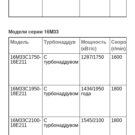
Модели серии 16M33
Модель
Турбонаддув
Мощность
Скорость
(кВт/с)
(r/min)
16M33C1750-
С
1287/1750
1600
16E211
турбонаддувом
16M33C1950-
С
1434/1950
1800
18E211
турбонаддувом
года
16M33C2100-
С
1545/2100
1800
18E211
турбонаддувом