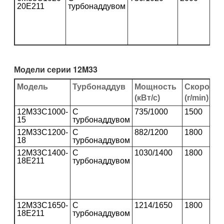
20E211
турбонаддувом
Модели серии 12M33
Модель
Турбонаддув
Мощность
Скорость
(кВт/с)
(r/min)
12M33C1000-
С
735/1000
1500
15
турбонаддувом
12M33C1200-
С
882/1200
1800
18
турбонаддувом
12M33C1400-
С
1030/1400
1800
18E211
турбонаддувом
12M33C1650-
С
1214/1650
1800
18E211
турбонаддувом