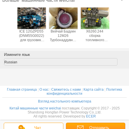
Больше
060040
ICE 12GZPD55
Вейчай Бадуин
X6260.244
3310050
V-BELT
(DNM55G0022)
12М26
сборка
fuel injec
пасных
для грузовика
Турбонаддувник
топливного
Weic
тей
BelAZ-7530G
1000475448
насоса высокого
16M33G
телей
оригинальные
давления
Genu
i WP10
детали
Common Rail,
Baudouin
Измените язык
12
запчасти для
Engine 
двигателя
Russian
Weichai Baudouin
Главная страница
|
О нас
|
Свяжитесь с нами
|
Карта сайта
|
Политика
конфиденциальности
Взгляд настольного компьютера
Китай машинные части weichai
поставщик. Copyright © 2017 - 2025
Shandong Hongfan Power Technology Co.,Ltd.
All rights reserved. Developed by
ECER
Чат
Отправить