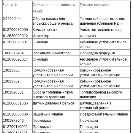
Часть No
Описание на английском
Русское описание
языке
X6260.244
Сборка насоса для
Топливный насос высокого
впрыска общего рельса
давления (Common Rail)
812700080059
Кольцо печати
Упплотнительное кольцо
612630090012
Инжектор
Форсунка
612630090007
О-кольцо
Резиновое уплотнительное
кольцо
1000272404
Прокладка инжектора
Прокладка форсунки
612630090014
О-кольцо
Резиновое уплотнительное
кольцо
13023360
Комбинированная
Комбинированное
уплотнительная пробка
уплотнительное кольцо
13023362
Комбинированная
Комбинированное
уплотнительная пробка
уплотнительное кольцо
1001820351
Сборка топливных труб
Топливопровод высокого
высокого давления
давления
612600081585
Датчик давления рельса
Датчик давления в
топливной рампе
612630080306
Защитный клапан
Предохранительный клапан
1001872046
Прокладка
Прокладка
812700110005
Прокладка
Прокладка
612600114285
Прокладка
Прокладка