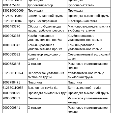
1000475448
Турбокомпрессор
Турбонагнетатель
330210000069
Прокладка
Прокладка
612630110983
Зажим выхлопной трубы
Прокладка выхлопной трубы
612630110043
Орех шестигранный
Шестигранная гайка
1001483770
Сборка труб для ввода
Маслопровод подачи масла к
масла турбокомпрессора
турбонагнетателю
1001063375
Комбинированная
Комбинированное
уплотнительная пробка
уплотнительное кольцо
1001063342
Комбинированная
Комбинированное
уплотнительная пробка
уплотнительное кольцо
1000583682
Коннектор воздушного
Соединительный воздушный
шланга
шланг
1000583645
О-кольцо
Резиновое уплотнительное
кольцо
612630111074
Перекресток уплотнения
Упплотнительное кольцо
вытяжной трубы
выхлопной трубы
1007798471
Пластина
Пластина
612630110958
Выхлопная труба болт
Болт выхлопной трубы
1000580079
Прокладка выхлопных труб
Прокладка выхлопной трубы
9000000383
О-кольцо
Резиновое уплотнительное
кольцо
9000000841
О-кольцо
Резиновое уплотнительное
кольцо