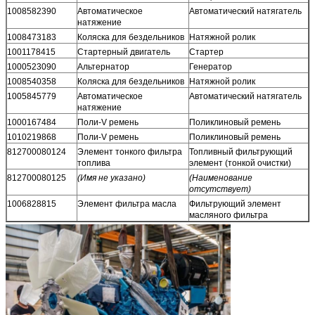
1008582390
Автоматическое
Автоматический натягатель
натяжение
1008473183
Коляска для бездельников
Натяжной ролик
1001178415
Стартерный двигатель
Стартер
1000523090
Альтернатор
Генератор
1008540358
Коляска для бездельников
Натяжной ролик
1005845779
Автоматическое
Автоматический натягатель
натяжение
1000167484
Поли-V ремень
Поликлиновый ремень
1010219868
Поли-V ремень
Поликлиновый ремень
812700080124
Элемент тонкого фильтра
Топливный фильтрующий
топлива
элемент (тонкой очистки)
812700080125
(Имя не указано)
(Наименование
отсутствует)
1006828815
Элемент фильтра масла
Фильтрующий элемент
масляного фильтра