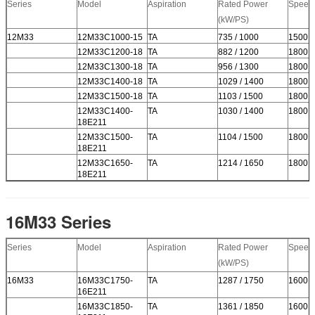
Series
Model
Aspiration
Rated Power
Speed
(kW/PS)
12M33
12M33C1000-15
TA
735 / 1000
1500
12M33C1200-18
TA
882 / 1200
1800
12M33C1300-18
TA
956 / 1300
1800
12M33C1400-18
TA
1029 / 1400
1800
12M33C1500-18
TA
1103 / 1500
1800
12M33C1400-
TA
1030 / 1400
1800
18E211
12M33C1500-
TA
1104 / 1500
1800
18E211
12M33C1650-
TA
1214 / 1650
1800
18E211
16M33 Series
Series
Model
Aspiration
Rated Power
Speed
(kW/PS)
16M33
16M33C1750-
TA
1287 / 1750
1600
16E211
16M33C1850-
TA
1361 / 1850
1600