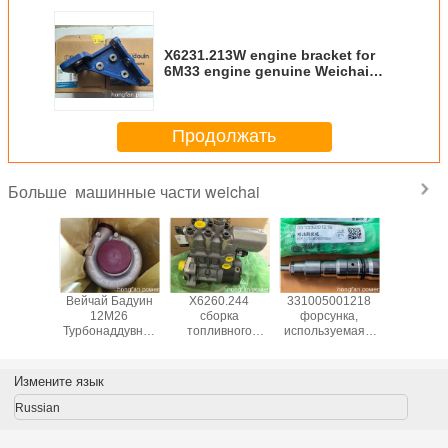
X6231.213W engine bracket for
6M33 engine genuine Weichai
Baudouin engine parts
Продолжать
машинные части weichai
Больше
GZPD55
Вейчай Бадуин
X6260.244
331005001218
3310050
G0022)
12М26
сборка
форсунка,
fuel injec
узовика
Турбонаддувник
топливного
используемая в
Weic
-7530G
1000475448
насоса высокого
двигателях
16M33G
оригинальные
давления
Weichai 6M33
Genu
детали
Common Rail,
12M33 16M33
Baudouin
Измените язык
запчасти для
Baudouin,
Engine 
двигателя
запчасти
Russian
Weichai Baudouin