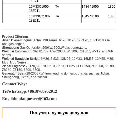
16E211
16M33C1950-
TA
1434 / 1950
1800
18E211
16M33C2100-
TA
1545 / 2100
1800
18E211
Product Offerings
Jinan Diesel Engine
: Jichai 190 series, 6190, 8190, 12V190, 16V190 diesel
and gas engine.
Shengdong
Gas Generator: 500kW, 700kW gas generators.
Weichai Engines
: 6170Z, 8170Z, CW6200, CW8200, R6160Z, WP12, and WP
series.
Weichai Baudouin Serie
s: 6M26, 6M33, 12M26, 12M33, 16M33, 12M55, M26,
M33, M55 Series.
Zichai Engines:
Z6170, Z8170, 6210, 8210, LB8250, LC8250, ZC6200, Z6180,
Z8180, Z6150, 6300, 8300.
Generator Sets: (20-2000KW) from leading domestic brands such as Jichai,
Shengdong, Zichai, and Yuchai.​
Contact Way:
Tel/whatsapp:+8618766952912
Email:honfanpower@163.com
Получить лучшую цену для