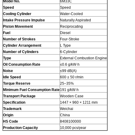
Model No.
6M33C
Speed
Speed
Cooling Cylinder
Water-Cooled
Intake Pressure Impulse
Naturally Aspirated
Piston Movement
Reciprocating
Fuel
Diesel
Number of Strokes
Four-Stroke
Cylinder Arrangement
L Type
Number of Cylinders
6-Cylinder
Type
External Combustion Engine
Oil Consumption Rate
≤0.6 g/kW·h
Noise
≤99 dB(A)
Idle Speed
600 ± 50 r/min
Torque Reserve
25–35%
Minimum Fuel Consumption Rate
191 g/kW·h
Transport Package
Wooden Case
Specification
1447 × 960 × 1211 mm
Trademark
Weichai
Origin
China
HS Code
8408100000
Production Capacity
10,000 pcs/year