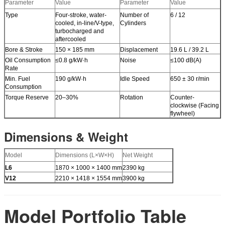
Parameter
Value
Parameter
Value
Type
Four-stroke, water-
Number of
6 / 12
cooled, in-line/V-type,
Cylinders
turbocharged and
aftercooled
Bore & Stroke
150 × 185 mm
Displacement
19.6 L / 39.2 L
Oil Consumption
≤0.8 g/kW·h
Noise
≤100 dB(A)
Rate
Min. Fuel
190 g/kW·h
Idle Speed
650 ± 30 r/min
Consumption
Torque Reserve
20–30%
Rotation
Counter-
clockwise (Facing
flywheel)
Dimensions & Weight
Model
Dimensions (L×W×H)
Net Weight
L6
1870 × 1000 × 1400 mm
2390 kg
V12
2210 × 1418 × 1554 mm
3900 kg
Model Portfolio Table